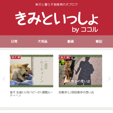
柴犬と暮らす独身男の犬ブログ
日常
犬用品
動画
雑記
柴犬 樂
柴犬 樂
犬
柴犬 生後5ヵ月パピーの1週間ルー
初散歩と2回目散歩の思い出
20
ティーン
入