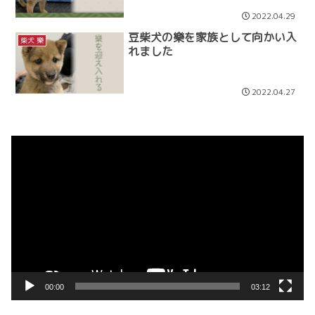
2022.04.29
豆柴犬の樂を家族として向かい入
柴犬 樂
れました
2022.04.27
動
画
プ
レ
ー
ヤ
ー
00:00
03:12